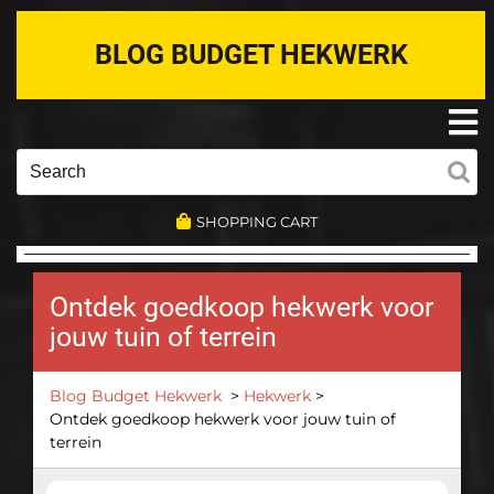
Skip
to
BLOG BUDGET HEKWERK
content
O
M
Search
for:
SHOPPING CART
Ontdek goedkoop hekwerk voor
jouw tuin of terrein
Blog Budget Hekwerk
>
Hekwerk
>
Ontdek goedkoop hekwerk voor jouw tuin of
terrein