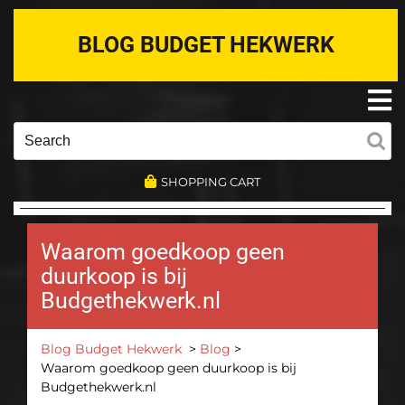
Skip
to
BLOG BUDGET HEKWERK
content
O
M
Search
for:
SHOPPING CART
Waarom goedkoop geen
duurkoop is bij
Budgethekwerk.nl
Blog Budget Hekwerk
>
Blog
>
Waarom goedkoop geen duurkoop is bij
Budgethekwerk.nl