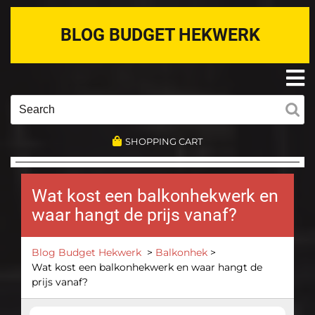
Skip
to
BLOG BUDGET HEKWERK
content
O
M
Search
for:
SHOPPING CART
Wat kost een balkonhekwerk en
waar hangt de prijs vanaf?
Blog Budget Hekwerk
>
Balkonhek
>
Wat kost een balkonhekwerk en waar hangt de
prijs vanaf?